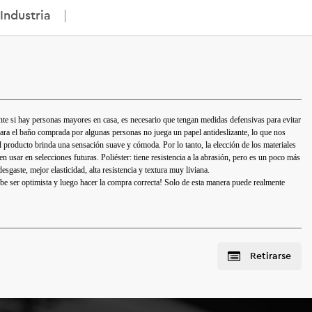
Industria
te si hay personas mayores en casa, es necesario que tengan medidas defensivas para evitar
 para el baño comprada por algunas personas no juega un papel antideslizante, lo que nos
El producto brinda una sensación suave y cómoda. Por lo tanto, la elección de los materiales
n usar en selecciones futuras. Poliéster: tiene resistencia a la abrasión, pero es un poco más
desgaste, mejor elasticidad, alta resistencia y textura muy liviana.
ebe ser optimista y luego hacer la compra correcta! Solo de esta manera puede realmente
Retirarse