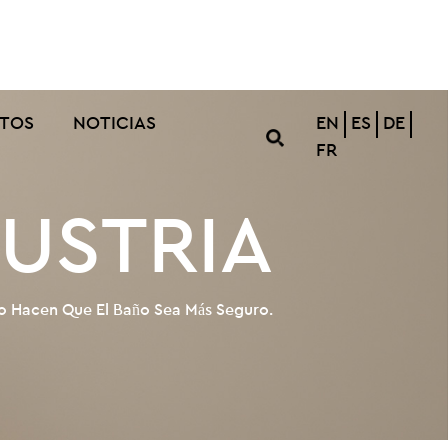
TOS
NOTICIAS
EN
ES
DE
FR
DUSTRIA
año Hacen Que El Baño Sea Más Seguro.