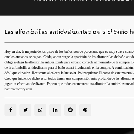
LAS ALFOMBRILLAS ANTIDESLIZANTES PARA EL BAÑO HACEN QUE EL BAÑO SEA MÁS SEGURO.
Las alfombrillas antideslizantes para el baño
INDUSTRIA
/
Hoy en día, la mayoría de los pisos de los baños son de porcelana, que es muy suave cuand
que los ancianos se caigan. Caída, ahora surge la aparición de las alfombrillas de baño anti
obliga a elegir la alfombrilla antideslizante para el baño correcta al momento de la compra. 
de la alfombrilla antideslizante para el baño estará involucrada en la compra. A continuación,
débil que el nailon. Resistente al calor y la luz solar. Polipropileno: El costo de este material
Creo que habiendo dicho esto, todos tienen una comprensión más profunda de las alfombras an
jugar un efecto antideslizante. Espero que todos encuentren una alfombrilla antideslizante a
bathmatfactory.com