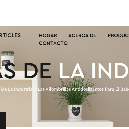
RTICLES
HOGAR
ACERCA DE
PRODUC
CONTACTO
S DE LA IN
 De La Industria
/
Las Alfombrillas Antideslizantes Para El B