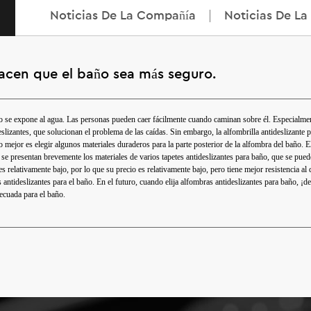
Noticias De La Compañía
Noticias De La 
 hacen que el baño sea más seguro.
o se expone al agua. Las personas pueden caer fácilmente cuando caminan sobre él. Especialmen
deslizantes, que solucionan el problema de las caídas. Sin embargo, la alfombrilla antideslizante
Lo mejor es elegir algunos materiales duraderos para la parte posterior de la alfombra del baño. 
 se presentan brevemente los materiales de varios tapetes antideslizantes para baño, que se puede
 es relativamente bajo, por lo que su precio es relativamente bajo, pero tiene mejor resistencia al 
tideslizantes para el baño. En el futuro, cuando elija alfombras antideslizantes para baño, ¡d
decuada para el baño.