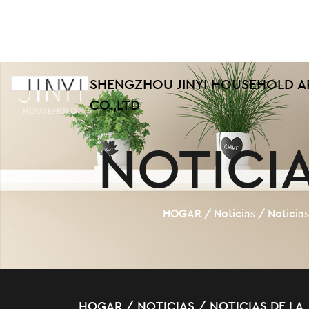
SHENGZHOU JINYI HOUSEHOLD A
CO.,LTD
NOTICIA
HOGAR
/
Noticias
/
Noticias
HOGAR
/
NOTICIAS
/
NOTICIAS DE LA